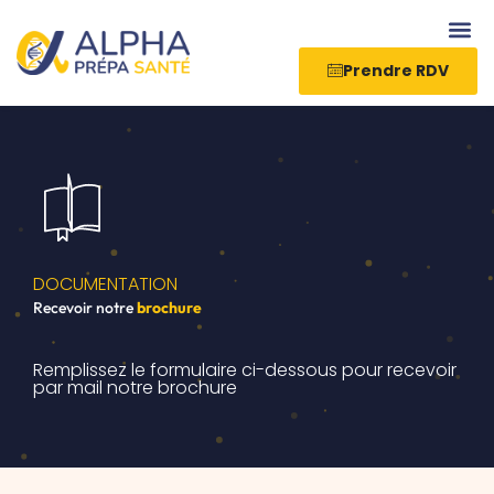
Aller
au
contenu
Prendre RDV
DOCUMENTATION
Recevoir notre
brochure
Remplissez le formulaire ci-dessous pour recevoir
par mail notre brochure