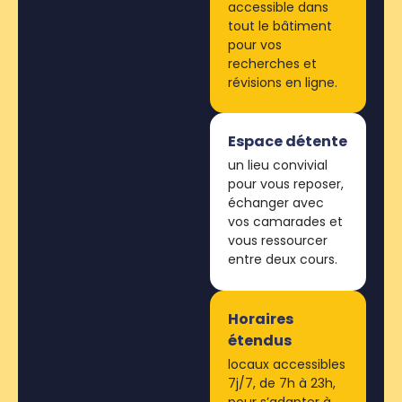
accessible dans
tout le bâtiment
pour vos
recherches et
révisions en ligne.
Espace détente
un lieu convivial
pour vous reposer,
échanger avec
vos camarades et
vous ressourcer
entre deux cours.
Horaires
étendus
locaux accessibles
7j/7, de 7h à 23h,
pour s’adapter à