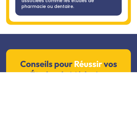
associées comme les études de
pharmacie ou dentaire.
Conseils pour
Réussir
vos
Études de Médecine
La réussite dans ce
parcours
médical
repose sur :
Un travail
Une